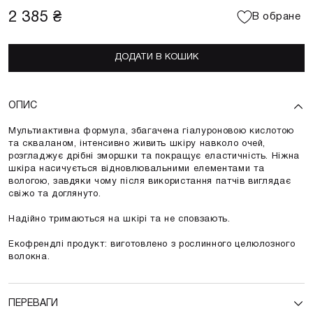
2 385 ₴
В обране
ДОДАТИ В КОШИК
ОПИС
Мультиактивна формула, збагачена гіалуроновою кислотою
та скваланом, інтенсивно живить шкіру навколо очей,
розгладжує дрібні зморшки та покращує еластичність. Ніжна
шкіра насичується відновлювальними елементами та
вологою, завдяки чому після використання патчів виглядає
свіжо та доглянуто.
Надійно тримаються на шкірі та не сповзають.
Екофрендлі продукт: виготовлено з рослинного целюлозного
волокна.
ПЕРЕВАГИ