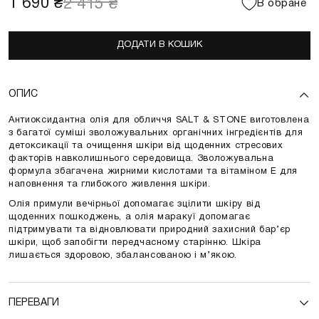
1 690 ₴
2 415 ₴
В обране
ДОДАТИ В КОШИК
ОПИС
Антиоксидантна олія для обличчя SALT & STONE виготовлена
з багатої суміші зволожувальних органічних інгредієнтів для
детоксикації та очищення шкіри від щоденних стресових
факторів навколишнього середовища. Зволожувальна
формула збагачена жирними кислотами та вітаміном Е для
наповнення та глибокого живлення шкіри.
Олія примули вечірньої допомагає зцілити шкіру від
щоденних пошкоджень, а олія маракуї допомагає
підтримувати та відновлювати природний захисний бар’єр
шкіри, щоб запобігти передчасному старінню. Шкіра
лишається здоровою, збалансованою і м’якою.
ПЕРЕВАГИ