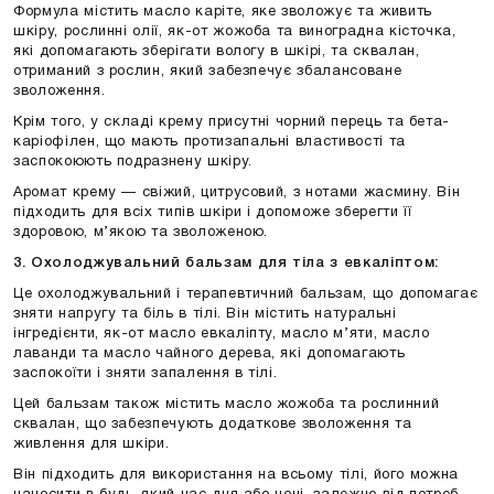
Формула містить масло
каріте
, яке зволожує та живить
шкіру, рослинні олії, як-от
жожоба
та
виноградна кісточка
,
які допомагають зберігати вологу в шкірі, та
сквалан
,
отриманий з рослин, який забезпечує збалансоване
зволоження.
Крім того, у складі крему присутні
чорний перець
та
бета-
каріофілен
, що мають протизапальні властивості та
заспокоюють подразнену шкіру.
Аромат крему — свіжий, цитрусовий, з нотами жасмину. Він
підходить для всіх типів шкіри і допоможе зберегти її
здоровою, м’якою та зволоженою.
3.
Охолоджувальний бальзам для тіла з евкаліптом:
Це охолоджувальний і терапевтичний бальзам, що допомагає
зняти напругу та біль в тілі. Він містить натуральні
інгредієнти, як-от
масло евкаліпту
,
масло м’яти
,
масло
лаванди
та
масло чайного дерева
, які допомагають
заспокоїти і зняти запалення в тілі.
Цей бальзам також містить
масло жожоба
та рослинний
сквалан
, що забезпечують додаткове зволоження та
живлення для шкіри.
Він підходить для використання на всьому тілі, його можна