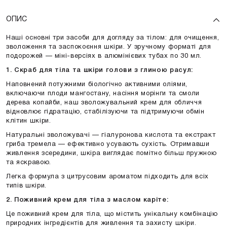
ОПИС
Наші основні три засоби для догляду за тілом: для очищення,
зволоження та заспокоєння шкіри. У зручному форматі для
подорожей — міні-версіях в алюмінієвих тубах по 30 мл.
1.
Скраб для тіла та шкіри голови з глиною расул:
Наповнений потужними біологічно активними оліями,
включаючи
плоди мангостану
,
насіння морінги
та
смоли
дерева копайби
, наш зволожувальний крем для обличчя
відновлює гідратацію, стабілізуючи та підтримуючи обмін
клітин шкіри.
Натуральні зволожувачі —
гіалуронова кислота
та
екстракт
гриба тремела —
ефективно усувають сухість. Отримавши
живлення зсередини, шкіра виглядає помітно більш пружною
та яскравою.
Легка формула з цитрусовим ароматом підходить для всіх
типів шкіри.
2.
Поживний крем для тіла з маслом каріте:
Це поживний крем для тіла, що містить унікальну комбінацію
природних інгредієнтів для живлення та захисту шкіри.