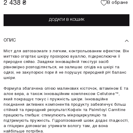
2 438 ₴
В обране
ДОДАТИ В КОШИК
ОПИС
Міст для автозасмаги з легким, контрольованим ефектом. Він
миттєво огортає шкіру прозорою вуаллю, підкреслюючи її
природне сяйво. Завдяки інноваційній текстурі засіб
рівномірно розподіляється, не залишає слідів на шкірі та
одязі, не закупорює пори й не порушує природний pH баланс
шкіри.
Формула збагачена олією малинових кісточок, вітаміном E та
алое вера, а також інноваційним комплексом Cellutone™,
який покращує тонус і пружність шкіри. Інноваційне
поєднання активних компонентів продукту забезпечує більш
стійкий та природний результат.Кофеїн та Palmitoyl Carnitine
працюють глибше: стимулюють мікроциркуляцію та
підтримують пружність. Гідролізований шовк додає гладкості,
а гліцерин допомагає утримати вологу там, де вона
найбільше потрібна.