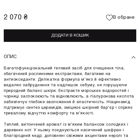
2 070 ₴
В обране
ДОДАТИ В КОШИК
ОПИС
Багатофункціональний гелевий засіб для очищення тіла,
збагачений рослинними екстрактами, багатими на
антиоксиданти. Делікатна формула м’яко й ефективно
видаляє забруднення та надлишок себуму, не порушуючи
природний баланс шкіри. Екстракти морських водоростей і
чорниці заспокоюють та відновлюють, а гіалуронова кислота
забезпечує глибоке зволоження й еластичність. Ніацинамід
підтримує синтез церамідів, зміцнює шкірний бар’єр і сприяє
тривалому відчуттю комфорту та м’якості.
Теплий, витончений аромат із м’яким балансом солодких і
деревних нот. У ньому поєднуються насичений шафран і
благородний кедр, доповнені свіжими акцентами неролі та