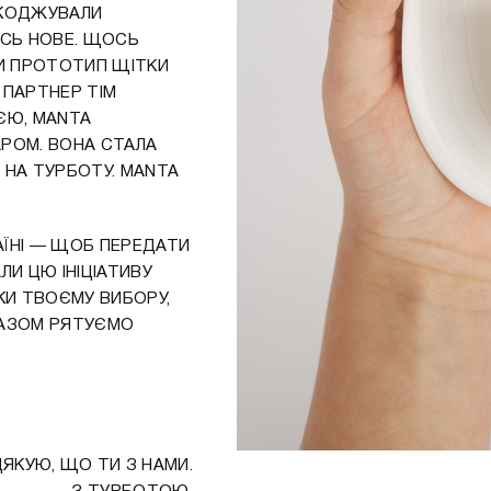
ШКОДЖУВАЛИ
ОСЬ НОВЕ. ЩОСЬ
ЯТИ ПРОТОТИП ЩІТКИ
І ПАРТНЕР ТІМ
ЄЮ, MANTA
РОМ. ВОНА СТАЛА
 НА ТУРБОТУ. MANTA
АЇНІ — ЩОБ ПЕРЕДАТИ
АЛИ ЦЮ ІНІЦІАТИВУ
ЯКИ ТВОЄМУ ВИБОРУ,
 РАЗОМ РЯТУЄМО
ЯКУЮ, ЩО ТИ З НАМИ.