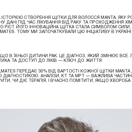
НА ІСТОРІЄЮ СТВОРЕННЯ ЩІТКИ ДЛЯ ВОЛОССЯ MANTA, ЯКУ 
ДАНІ ПІД ЧАС ЛІКУВАННЯ ВІД РАКУ ТА ПРОХОДЖЕННЯ ХІМІО
ГО РІСТ. ЙОГО ІННОВАЦІЙНА ЩІТКА СТАЛА СИМВОЛОМ СИЛИ
TES. ТОМУ МИ ЗАПОЧАТКУВАЛИ ЦЮ ІНІЦІАТИВУ В УКРАЇНІ 
О В ЇХНЬОЇ ДИТИНИ РАК. ЦЕ ДІАГНОЗ, ЯКИЙ ЗМІНЮЄ ВСЕ. 
ТИКА ТА ДОСТУП ДО ЛІКІВ — КЛЮЧ ДО ЖИТТЯ.
LMATES ПЕРЕДАЄ 30% ВІД ВАРТОСТІ КОЖНОЇ ЩІТКИ MANTA
ДІАГНОСТИКОЮ. АНАЛІЗИ, КТ ТА МРТ — ВАЖЛИВА ЧАСТИН
ИТИ, ЧИ ДІЄ ТЕРАПІЯ, І ВЧАСНО ПОМІТИТИ, ЯКЩО ХВОРОБ