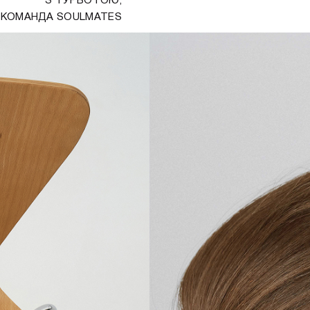
З ТУРБОТОЮ,
А КОМАНДА SOULMATES