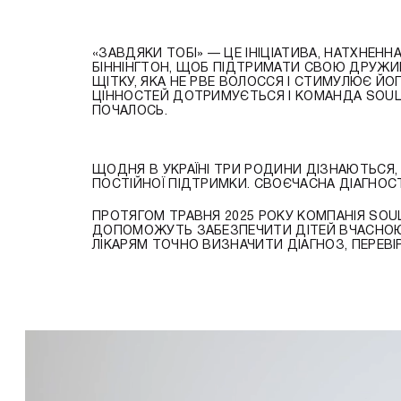
«ЗАВДЯКИ ТОБІ» — ЦЕ ІНІЦІАТИВА, НАТХНЕН
БІННІНГТОН, ЩОБ ПІДТРИМАТИ СВОЮ ДРУЖИНУ 
ЩІТКУ, ЯКА НЕ РВЕ ВОЛОССЯ І СТИМУЛЮЄ ЙО
ЦІННОСТЕЙ ДОТРИМУЄТЬСЯ І КОМАНДА SOULMA
ПОЧАЛОСЬ.
ЩОДНЯ В УКРАЇНІ ТРИ РОДИНИ ДІЗНАЮТЬСЯ, Щ
ПОСТІЙНОЇ ПІДТРИМКИ. СВОЄЧАСНА ДІАГНОС
ПРОТЯГОМ ТРАВНЯ 2025 РОКУ КОМПАНІЯ SOU
ДОПОМОЖУТЬ ЗАБЕЗПЕЧИТИ ДІТЕЙ ВЧАСНОЮ 
ЛІКАРЯМ ТОЧНО ВИЗНАЧИТИ ДІАГНОЗ, ПЕРЕВІР